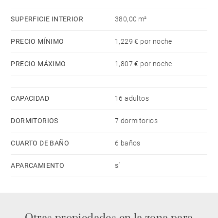
nevera, microondas, horno, congelador, lavadora,
secadora, lavavajillas, vajilla/cubertería,
SUPERFICIE INTERIOR
380,00 m²
utensilios/cocina, cafetera, tostadora y hervidor de
agua.
PRECIO MÍNIMO
1,229 € por noche
PRECIO MÁXIMO
1,807 € por noche
CAPACIDAD
16 adultos
DORMITORIOS
7 dormitorios
CUARTO DE BAÑO
6 baños
APARCAMIENTO
sí