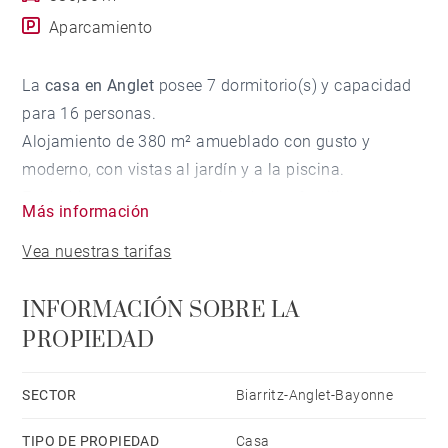
Aparcamiento
La
casa en Anglet
posee 7 dormitorio(s) y capacidad
para 16 personas.
Alojamiento de 380 m² amueblado con gusto y
moderno, con vistas al jardín y a la piscina.
Está ubicado en una zona ideal para familias y
Más información
próxima a comercios y restaurantes.
Vea nuestras tarifas
Dispone de jardín, mobiliario jardín, parcela vallada,
terraza, barbacoa, plancha, acceso internet (wifi),
INFORMACIÓN SOBRE LA
secador, balcón, zona infantil, calefacción central,
PROPIEDAD
aire acondicionado en todos los dormitorios, piscina
climatizada privada, parking aire libre (5 plazas) en
mismo edificio, 3 Televisores.
SECTOR
Biarritz-Anglet-Bayonne
La cocina americana, de inducción, está equipada con
TIPO DE PROPIEDAD
Casa