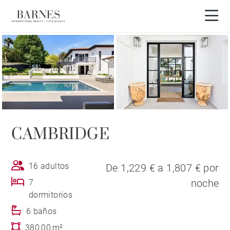
Visita en 3D
CAMBRIDGE
16 adultos
De 1,229 € a 1,807 € por
noche
7
dormitorios
6 baños
380,00 m²