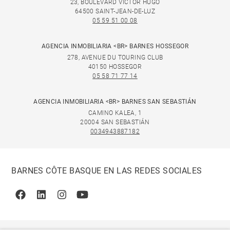
23, BOULEVARD VICTOR HUGO
64500 SAINT-JEAN-DE-LUZ
05 59 51 00 08
AGENCIA INMOBILIARIA <BR> BARNES HOSSEGOR
278, AVENUE DU TOURING CLUB
40150 HOSSEGOR
05 58 71 77 14
AGENCIA INMOBILIARIA <BR> BARNES SAN SEBASTIÁN
CAMINO KALEA, 1
20004 SAN SEBASTIÁN
0034943887182
BARNES CÔTE BASQUE EN LAS REDES SOCIALES
Facebook
Linkedin
Instagram
Youtube