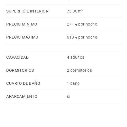
nevera, microondas, horno, congelador, lavadora,
secadora, lavavajillas, vajilla/cubertería,
SUPERFICIE INTERIOR
73,00 m²
utensilios/cocina, cafetera, tostadora y hervidor de
agua.
PRECIO MÍNIMO
271 € por noche
PRECIO MÁXIMO
613 € por noche
CAPACIDAD
4 adultos
DORMITORIOS
2 dormitorios
CUARTO DE BAÑO
1 baño
APARCAMIENTO
sí