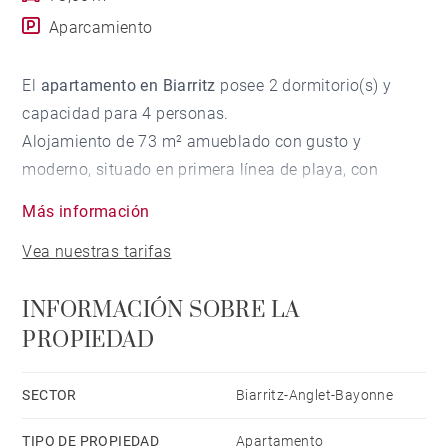
Aparcamiento
El
apartamento en Biarritz
posee 2 dormitorio(s) y
capacidad para 4 personas.
Alojamiento de 73 m² amueblado con gusto y
moderno, situado en primera línea de playa, con
vistas al mar.
Más información
Está ubicado en una zona ideal para familias y junto
Vea nuestras tarifas
al mar.
Dispone de ascensor, mobiliario jardín, 60 m² de
INFORMACIÓN SOBRE LA
terraza, plancha, acceso internet (wifi), secador,
PROPIEDAD
balcón, calefacción radiadores eléctricos,
aire acondicionado en todo el alojamiento, parking
cubierto en mismo edificio, 2 Televisores, satélite.
SECTOR
Biarritz-Anglet-Bayonne
La cocina americana, de inducción, está equipada con
TIPO DE PROPIEDAD
Apartamento