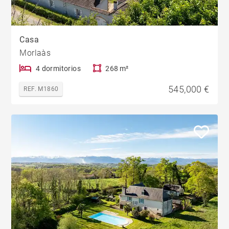
Casa
Morlaàs
4 dormitorios
268 m²
545,000 €
REF. M1860