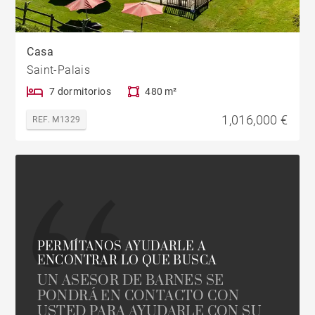
Casa
Saint-Palais
7 dormitorios
480 m²
1,016,000 €
REF. M1329
PERMÍTANOS AYUDARLE A
ENCONTRAR LO QUE BUSCA
UN ASESOR DE BARNES SE
PONDRÁ EN CONTACTO CON
USTED PARA AYUDARLE CON SU