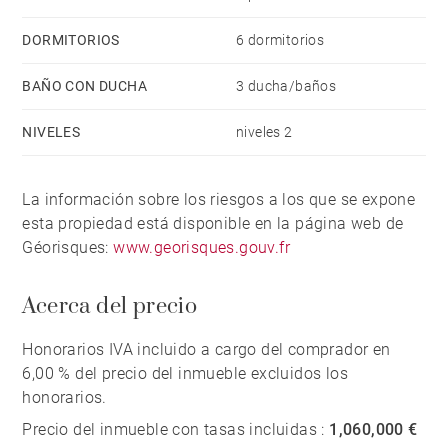
after, enjoying complete tranquillity with no visual or
noise disturbance.
DORMITORIOS
6 dormitorios
BAÑO CON DUCHA
3 ducha/baños
Ideally located just 11 km from Bayonne, 14 km from
the Atlantic coast and 17 km from Biarritz Airport, the
NIVELES
niveles 2
property combines the serenity of rural living with
easy access to local amenities, transport links and the
La información sobre los riesgos a los que se expone
region's renowned beaches.
esta propiedad está disponible en la página web de
Géorisques:
www.georisques.gouv.fr
A rare opportunity to acquire an authentic character
property in a preserved natural environment while
Acerca del precio
remaining within easy reach of the Basque Coast.
Honorarios IVA incluido a cargo del comprador en
6,00 % del precio del inmueble excluidos los
honorarios.
Precio del inmueble con tasas incluidas :
1,060,000 €