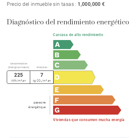
Precio del inmueble sin tasas :
1,000,000 €
Diagnóstico del rendimiento energético
Carcasa de alto rendimiento
consommation
(énergie primaire)
émission
225
7
kWh/m².an
kg CO₂/m².an
passoire
énergétique
Viviendas que consumen mucha energía