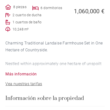
8 piezas
6 dormitorios
1,060,000 €
2 cuarto de ducha
1 cuartos de baño
10,248 m²
Charming Traditional Landaise Farmhouse Set in One
Hectare of Countryside.
Nestled within approximately one hectare of unspoilt
countryside, this beautifully renovated traditional
Más información
Landaise farmhouse offers around 300 m² of living
Vea nuestras tarifas
accommodation and an exceptional sense of peace
and privacy.
Información sobre la propiedad
Full of character and authenticity, this delightful