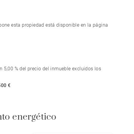
 acústica, situada en un entorno bucólico dentro de
xpone esta propiedad está disponible en la página
n 5,00 % del precio del inmueble excluidos los
500 €
nto energético