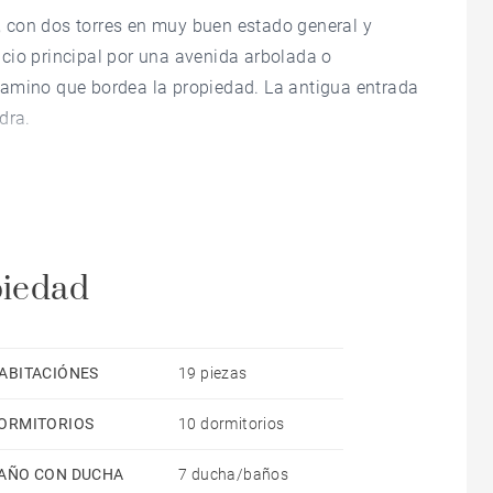
 con dos torres en muy buen estado general y
cio principal por una avenida arbolada o
camino que bordea la propiedad. La antigua entrada
dra.
de árboles centenarios, entre los más nobles: cedros
dependencias incluyen un apartamento de 125 m², un
 m² para eventos. Hay 5 boxes para caballos,
de un estanques, un bassin (antigua piscina de 14x5
piedad
ran vestíbulo de entrada de 50 m², un amplio salón
ABITACIÓNES
19 piezas
y equipada, un cuarto técnico, un despacho y un
ORMITORIOS
10 dormitorios
 de terracota o parquet.
AÑO CON DUCHA
7 ducha/baños
a un despacho, un vestidor, seis dormitorios y cinco