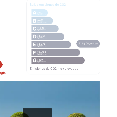
Bajas emisiones de CO2
51 kg CO₂/m².an
Emisiones de CO2 muy elevadas
rgía