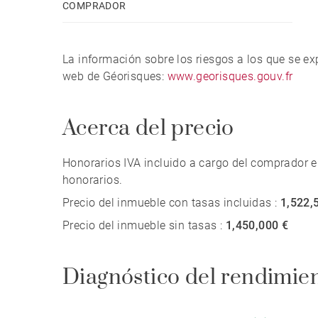
COMPRADOR
Una propiedad tranquila, libre de contaminación
un pequeño pueblo.
La información sobre los riesgos a los que se e
web de Géorisques:
www.georisques.gouv.fr
Acerca del precio
Honorarios IVA incluido a cargo del comprador e
honorarios.
Precio del inmueble con tasas incluidas :
1,522,
Precio del inmueble sin tasas :
1,450,000 €
Diagnóstico del rendimie