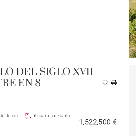
O DEL SIGLO XVII
C
RE EN 8
 de ducha
6 cuartos de baño
1,522,500 €