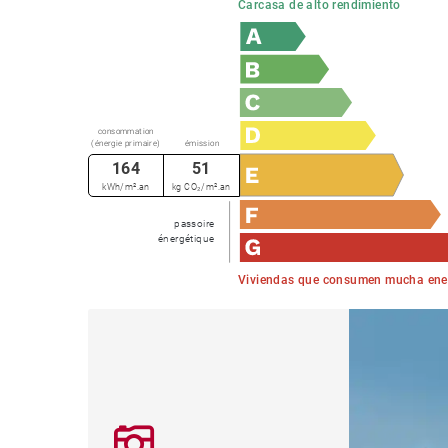
Carcasa de alto rendimiento
consommation
(énergie primaire)
émission
164
51
kWh/m².an
kg CO₂/m².an
passoire
énergétique
Viviendas que consumen mucha ene