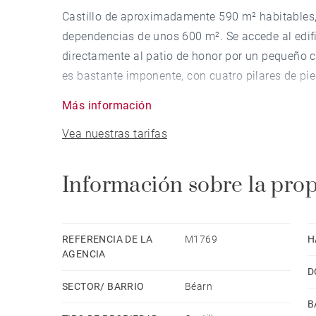
Castillo de aproximadamente 590 m² habitables,
dependencias de unos 600 m². Se accede al edifi
directamente al patio de honor por un pequeño 
es bastante imponente, con cuatro pilares de pie
Más información
Al llegar a la propiedad, impresiona la cantidad 
Vea nuestras tarifas
del Líbano, magnolias, plátanos y robles. Las 
estudio de 40 m² y una sala de recepción de 140
establos y paddocks. La finca también dispone 
Información sobre la pro
m), un leñero y garajes.
En el planta baja del castillo se encuentra un g
REFERENCIA DE LA
M1769
H
con chimenea, un comedor, una cocina moderna 
AGENCIA
D
dormitorio con baño. Los suelos son de baldosas
SECTOR/ BARRIO
Béarn
B
En la primera planta, un largo pasillo da acceso 