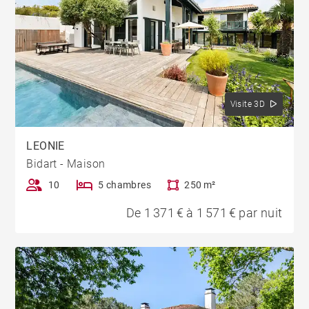
Visite 3D
LEONIE
Bidart - Maison
10
5 chambres
250 m²
De 1 371 € à 1 571 € par nuit