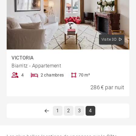
Visite 3D
VICTORIA
Biarritz - Appartement
4
2 chambres
70 m²
286 € par nuit
1
2
3
4