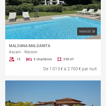
Visite 3D
MALDANA-MALDANITA
Ascain - Maison
15
9 chambres
350 m²
De 1 013 € à 2 700 € par nuit