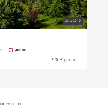
Visite 3D
s
400 m²
900 € par nuit
ppartement de