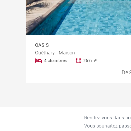
OASIS
Guéthary - Maison
4 chambres
267 m²
De 8
Rendez-vous dans not
Vous souhaitez passe