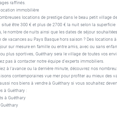
ages raffinés.
location immobilière
mbreuses locations de prestige dans le beau petit village d
situé être 300 € et plus de 2700 € la nuit selon la superficie 
, le nombre de nuits ainsi que les dates de séjour souhaitée
on de vacances au Pays Basque
hors saison ? Des locations à
our sur mesure en famille ou entre amis, avec ou sans enfan
u plus sportives, Guéthary sera le village de toutes vos en
tez pas à contacter notre équipe d'experts immobiliers.
iez à l'avance ou la dernière minute, découvrez nos nombre
maisons contemporaines vue mer pour profiter au mieux des v
 aussi nos
biens à vendre à Guéthary
si vous souhaitez deveni
s à Guéthary :
tés à Guéthary
e Guéthary