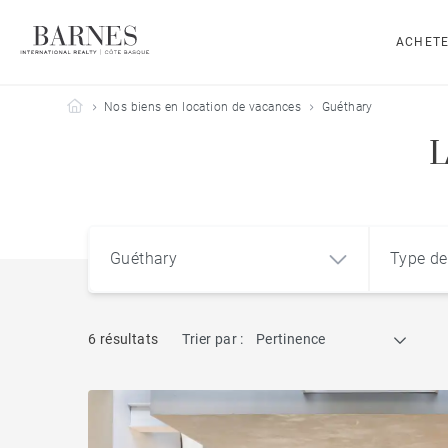
ACHET
Barnes Côte Basque
Nos biens en location de vacances
Guéthary
L
Guéthary
Type de
6 résultats
Trier par :
Pertinence
Guéthary (64210)
Appart