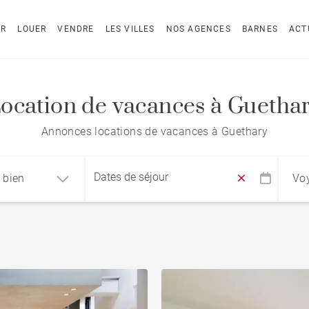
ER
LOUER
VENDRE
LES VILLES
NOS AGENCES
BARNES
ACT
ocation de vacances à Guetha
Annonces locations de vacances à Guethary
 bien
Vo
Recherche par nom du bien
ement
Maison