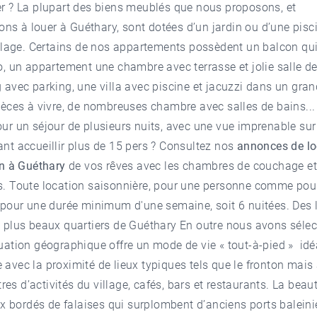
r ? La plupart des biens meublés que nous proposons, et
ons à louer à Guéthary
, sont dotées d’un jardin ou d’une pisc
 plage. Certains de nos appartements possèdent un balcon qui
o, un appartement une chambre avec terrasse et jolie salle d
 avec parking, une villa avec piscine et jacuzzi dans un gra
ièces à vivre, de nombreuses chambre avec salles de bains..
ur un séjour de plusieurs nuits, avec une vue imprenable sur
nt accueillir plus de 15 pers ? Consultez nos
annonces de lo
n à Guéthary
de vos rêves avec les chambres de couchage et 
s. Toute location saisonnière, pour une personne comme pour
 pour une durée minimum d'une semaine, soit 6 nuitées. Des 
s plus beaux quartiers de Guéthary En outre nous avons séle
uation géographique offre un mode de vie « tout-à-pied » id
avec la proximité de lieux typiques tels que le fronton mais
ntres d’activités du village, cafés, bars et restaurants. La bea
ordés de falaises qui surplombent d’anciens ports baleinie