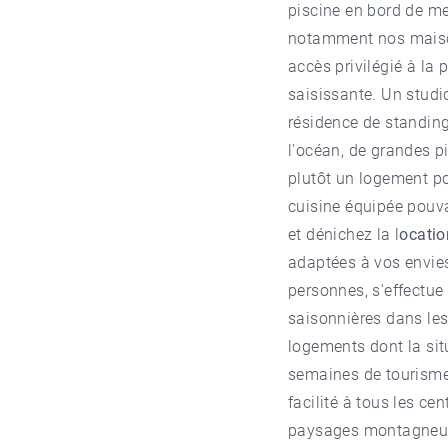
piscine en bord de me
notamment nos
mais
accès privilégié à la
saisissante. Un studi
résidence de standing
l'océan, de grandes p
plutôt un logement po
cuisine équipée pouva
et dénichez la l
ocatio
adaptées à vos envie
personnes, s'effectue
saisonnières dans le
logements dont la sit
semaines de tourisme 
facilité à tous les ce
paysages montagneux b