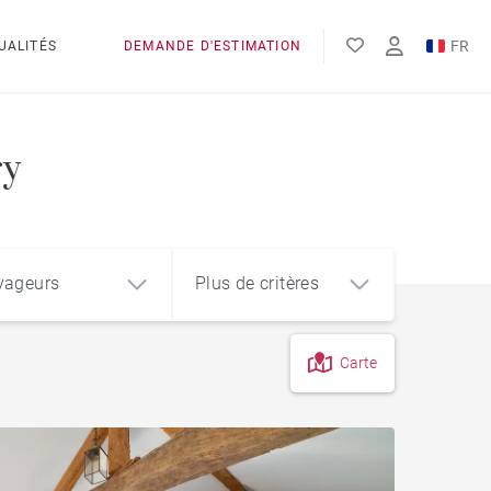
FR
UALITÉS
DEMANDE D'ESTIMATION
EN
ES
ry
yageurs
Plus de critères
Carte