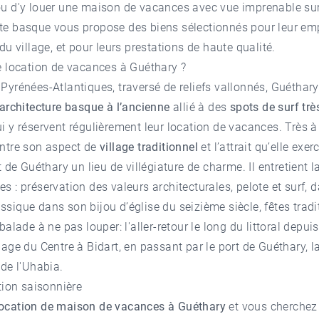
u d'y louer une maison de vacances avec vue imprenable sur 
te basque vous propose des biens sélectionnés pour leur e
du village, et pour leurs prestations de haute qualité.
e location de vacances à Guéthary ?
 Pyrénées-Atlantiques, traversé de reliefs vallonnés, Guéthar
architecture basque à l’ancienne
allié à des
spots de surf trè
i y réservent régulièrement leur location de vacances. Très à 
entre son aspect de
village traditionnel
et l’attrait qu’elle exer
t de Guéthary un lieu de villégiature de charme. Il entretient 
s : préservation des valeurs architecturales, pelote et surf, 
sique dans son bijou d’église du seizième siècle, fêtes tradi
alade à ne pas louper: l'aller-retour le long du littoral depui
lage du Centre à Bidart, en passant par le port de Guéthary, l
 de l'Uhabia.
tion saisonnière
location de maison de vacances à Guéthary
et vous cherchez