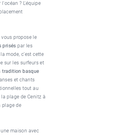
l'océan ? L'équipe
mplacement
y vous propose le
s prisés
par les
la mode, c’est cette
ce sur les surfeurs et
la
tradition basque
danses et chants
tionnelles tout au
s la plage de Cenitz à
a plage de
 une maison avec