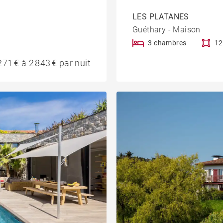
LES PLATANES
Guéthary - Maison
3 chambres
12
271 € à 2 843 € par nuit