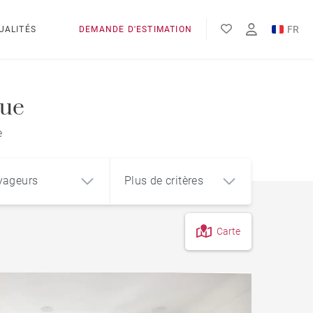
FR
UALITÉS
DEMANDE D'ESTIMATION
EN
ES
que
e
yageurs
Plus de critères
Carte