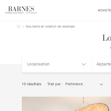
ACHET
Barnes Côte Basque
Nos biens en location de vacances
Lo
Localisation
Appart
13 résultats
Trier par :
Pertinence
Appart