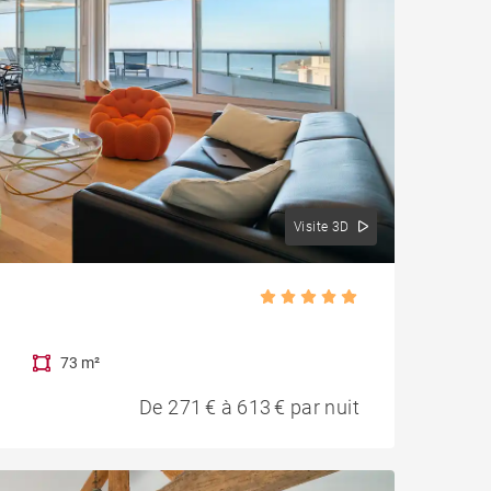
Visite 3D
73 m²
De 271 € à 613 € par nuit