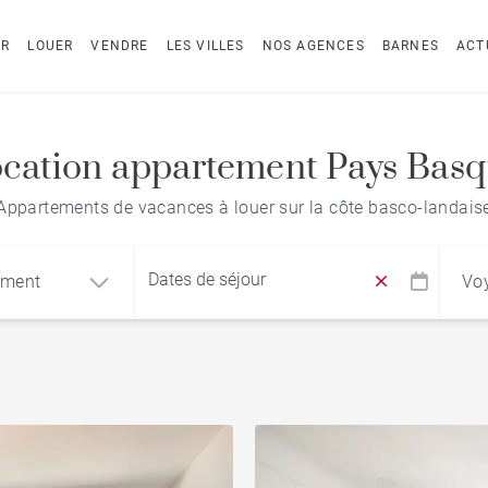
ER
LOUER
VENDRE
LES VILLES
NOS AGENCES
BARNES
ACT
cation appartement Pays Bas
Appartements de vacances à louer sur la côte basco-landais
ement
Vo
Recherche par nom du bien
ement
Maison