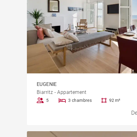
EUGENIE
Biarritz - Appartement
5
3 chambres
92 m²
De