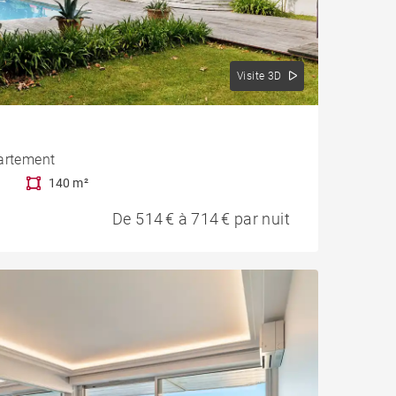
Visite 3D
artement
140 m²
De 514 € à 714 € par nuit