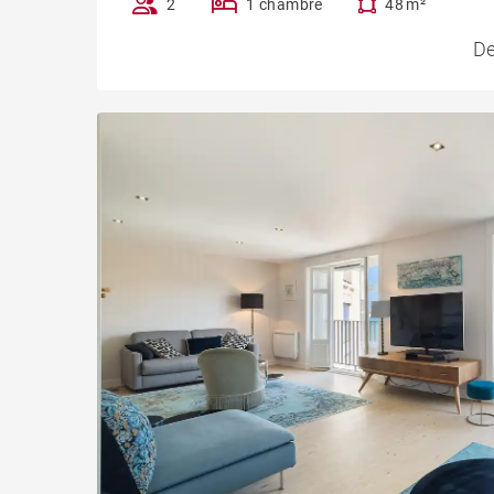
2
1 chambre
48 m²
De