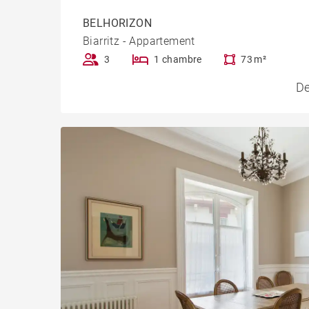
BELHORIZON
Biarritz - Appartement
3
1 chambre
73 m²
De