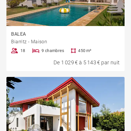
BALEA
Biarritz - Maison
18
9 chambres
450 m²
De 1 029 € à 5 143 € par nuit