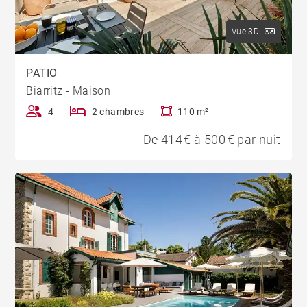
Vue 3D
PATIO
Biarritz - Maison
4
2 chambres
110 m²
De 414 € à 500 € par nuit