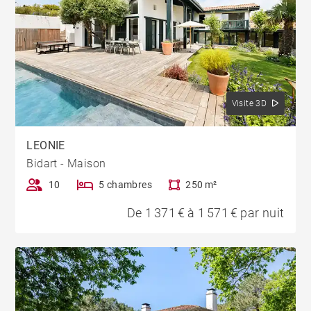
Visite 3D
LEONIE
Bidart - Maison
10
5 chambres
250 m²
De 1 371 € à 1 571 € par nuit