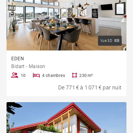
Vue 3D
EDEN
Bidart - Maison
10
4 chambres
230 m²
De 771 € à 1 071 € par nuit