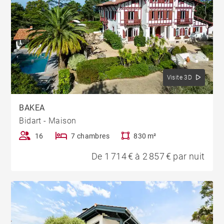
Visite 3D
BAKEA
Bidart - Maison
16
7 chambres
830 m²
De 1 714 € à 2 857 € par nuit