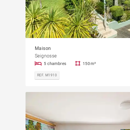
Maison
Seignosse
5 chambres
150 m²
REF. M1910