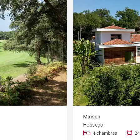
Sur golf
eau
Propriété
Maison
Hossegor
4 chambres
24