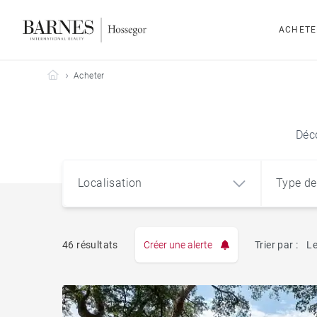
ACHETE
Barnes Hossegor
Acheter
Déc
Localisation
Type de
46 résultats
Créer une alerte
Trier par :
Le
Appart