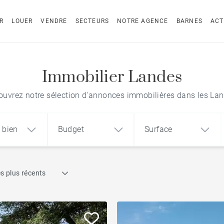
R
LOUER
VENDRE
SECTEURS
NOTRE AGENCE
BARNES
ACT
Immobilier Landes
ouvrez notre sélection d'annonces immobilières dans les Lan
 bien
Budget
Surface
Recherche par référence
s plus récents
1
2
3
m²
€
€
Maison d’architecte
ement
Maison
Terrain
À rénover