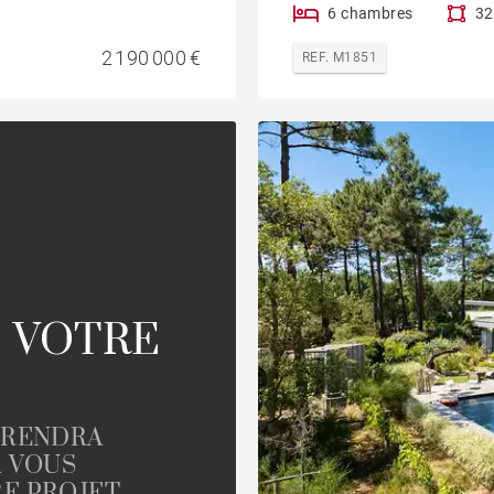
6 chambres
32
2 190 000 €
REF. M1851
 VOTRE
PRENDRA
R VOUS
E PROJET