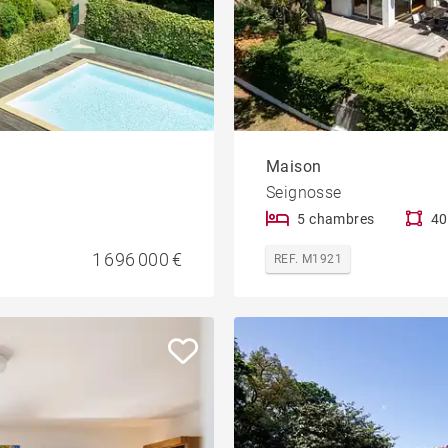
Maison
Seignosse
5 chambres
40
1 696 000 €
REF. M1921