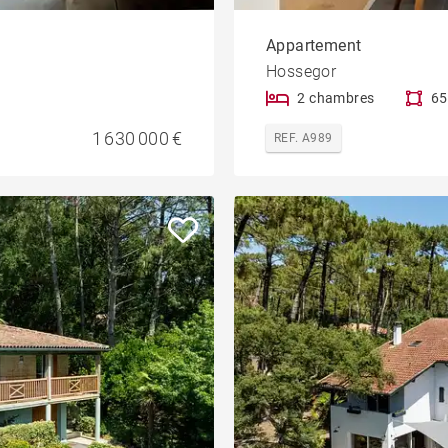
Appartement
Hossegor
2 chambres
65
1 630 000 €
REF. A989