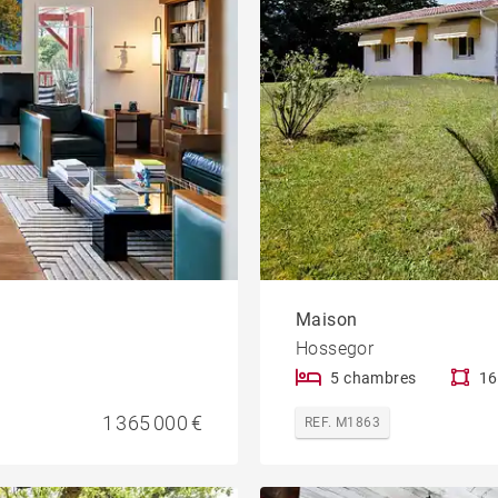
Maison
Hossegor
5 chambres
16
1 365 000 €
REF. M1863