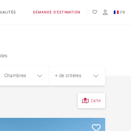
FR
UALITÉS
DEMANDE D'ESTIMATION
EN
ES
des.
Chambres
+ de critères
Carte
4
5+
m²
À la campagne
Corps de ferme