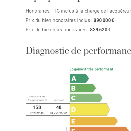
Honoraires TTC inclus à la charge de l'acquéreur
Prix du bien honoraires inclus :
890 000 €
Prix du bien hors honoraires :
839 620 €
Diagnostic de performanc
Logement très performant
consommation
(énergie primaire)
émission
158
48
kWh/m².an
kg CO₂/m².an