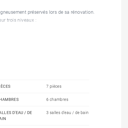
igneusement préservés lors de sa rénovation.
r trois niveaux :
ne ouverte, cellier, deux chambres, salle de douche
le de bain, dégagements et toilettes.
r avec lavabo, douche et toilettes, grand grenier.
mplètent le bien. La dépendance de deux pièces,
a accueillir atelier, bureau ou hébergement
IÈCES
7 pièces
HAMBRES
6 chambres
ALLES D'EAU / DE
3 salles d'eau / de bain
AIN