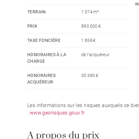
N
TERRAIN
1 074 m²
PRIX
890 000 €
TAXE FONCIÈRE
1 858 €
HONORAIRES À LA
de l'acquéreur
CHARGE
HONORAIRES
50 380 €
ACQUÉREUR
Les informations sur les risques auxquels ce bie
:
www.georisques.gouv.fr
A propos du prix