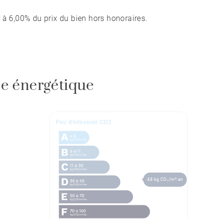
 à 6,00% du prix du bien hors honoraires.
e énergétique
Peu d'émission CO2
48 kg CO₂/m².an