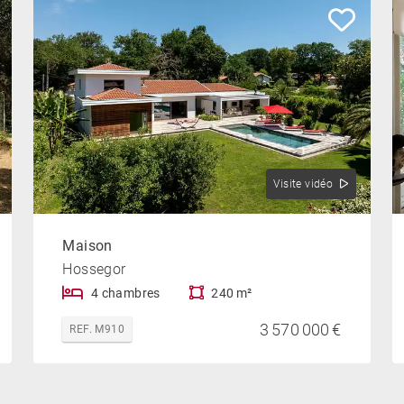
Visite vidéo
Maison
Hossegor
4 chambres
240 m²
3 570 000 €
REF. M910