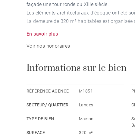
façade une tour ronde du XIIIe siècle.
Les éléments architecturaux d'époque ont été so
La demeure de 320 m² habitables est organisée su
Rez-de-chaussée : Salon, salle à manger et cuisi
En savoir plus
et toilettes.
Voir nos honoraires
1er étage : Palier desservant trois chambres, sal
Dernier étage : Combles aménagés en vaste dortoi
A l’extérieur, terrasses, jardin et dépendance co
Informations sur le bien
équipée d'une salle de douche et toilettes, pourr
complémentaire après finition.
RÉFÉRENCE AGENCE
M1851
P
SECTEUR/ QUARTIER
Landes
C
TYPE DE BIEN
Maison
S
B
SURFACE
320 m²