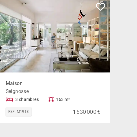
Maison
Seignosse
3 chambres
163 m²
1 630 000 €
REF. M1918