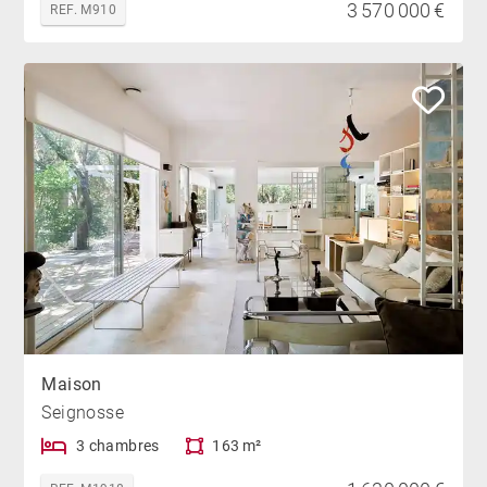
3 570 000 €
REF. M910
Maison
Seignosse
3 chambres
163 m²