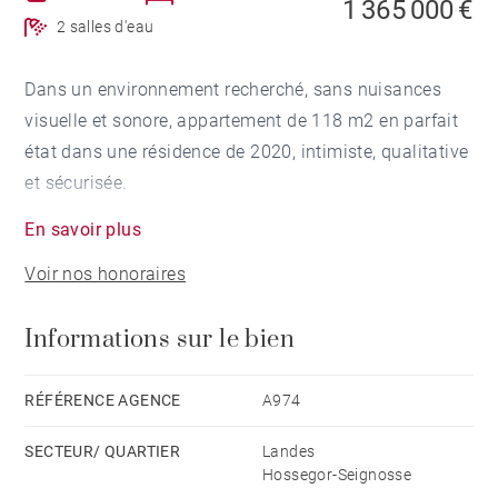
1 365 000 €
2 salles d'eau
Dans un environnement recherché, sans nuisances
visuelle et sonore, appartement de 118 m2 en parfait
état dans une résidence de 2020, intimiste, qualitative
et sécurisée.
Il comprend : entrée, salon/salle à manger/cuisine
En savoir plus
ouverte, 3 chambres, 2 salles de douche, 2 toilettes,
Voir nos honoraires
dressing, couloir, buanderie. L’agencement de
l'appartement sépare harmonieusement la partie nuit
Informations sur le bien
et l'espace de vie. Les aménagements sont soignés, la
distribution fonctionnelle et agréable.
Une terrasse de 20 m2, orientée sud, offre une vue
RÉFÉRENCE AGENCE
A974
dégagée. En complément, l‘appartement bénéficie
SECTEUR/ QUARTIER
Landes
d’une cave, de deux places de stationnement dont une
Hossegor-Seignosse
couverte.