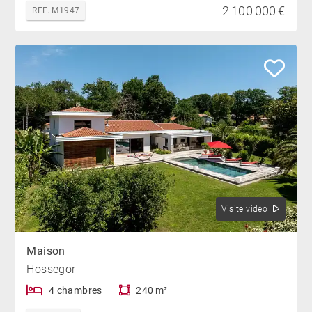
2 100 000 €
REF. M1947
Visite vidéo
Maison
Hossegor
4 chambres
240 m²