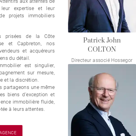
ttentifs aux attentes de
 leur expertise et leur
de projets immobiliers
es prisées de la Côte
Patrick John
se et Capbreton, nos
COLTON
vendeurs et acquéreurs
sens du détail.
Directeur associé Hossegor
mobilier est singulier,
mpagnement sur mesure,
e et la discrétion.
ous partageons une même
es biens d’exception et
ience immobilière fluide,
tée à leurs attentes.
'AGENCE