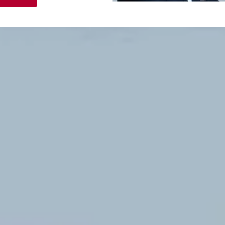
Franck
ALBY.
EI / Consultant