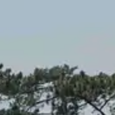
Célia
BLAISE
Office manager Hossegor