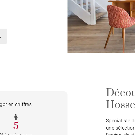
E
Déco
Hosse
or en chiffres
Spécialiste 
5
une sélectio