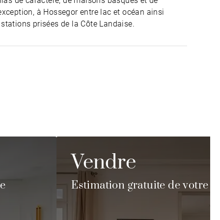
illas de caractère, de maisons basques et de
exception, à Hossegor entre lac et océan ainsi
 stations prisées de la Côte Landaise.
Vendre
re
Estimation gratuite de votre b