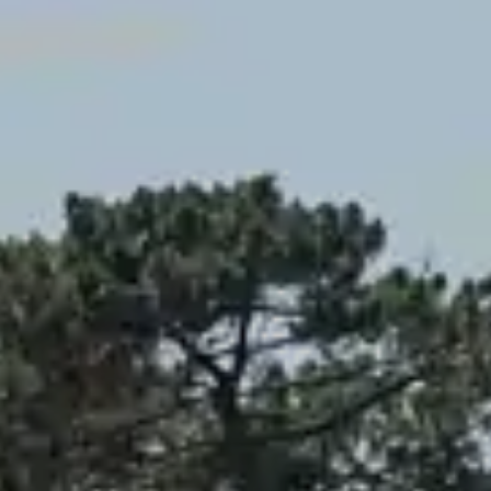
Valérie
BAROU
EI / Consultante