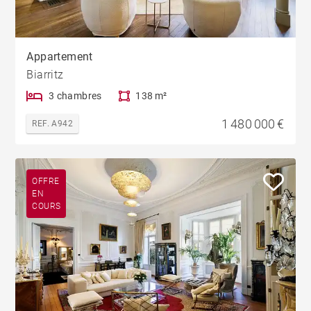
Appartement
Biarritz
3 chambres
138 m²
1 480 000 €
REF. A942
OFFRE
EN
COURS