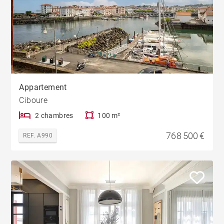
Appartement
Ciboure
2 chambres
100 m²
768 500 €
REF. A990