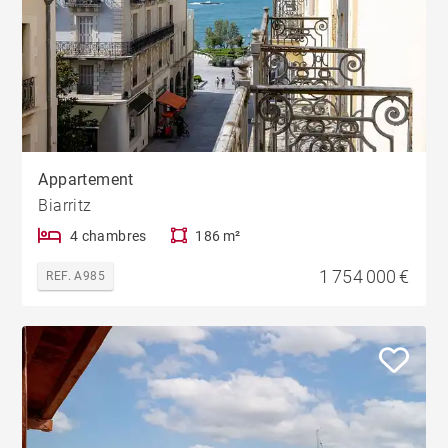
Appartement
Biarritz
4 chambres
186 m²
1 754 000 €
REF. A985