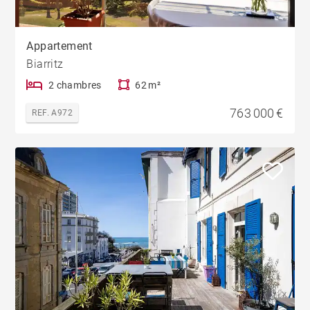
Appartement
Biarritz
2 chambres
62 m²
763 000 €
REF. A972