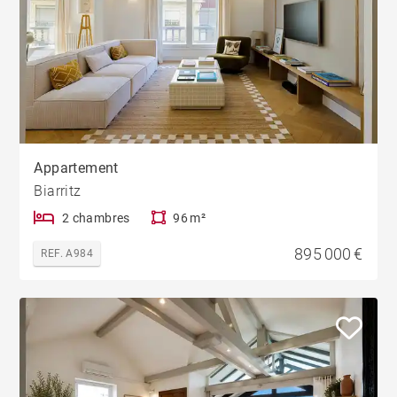
Appartement
Biarritz
2 chambres
96 m²
895 000 €
REF. A984