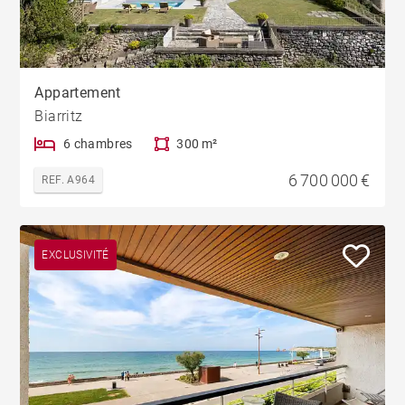
Appartement
Biarritz
6 chambres
300 m²
6 700 000 €
REF. A964
EXCLUSIVITÉ