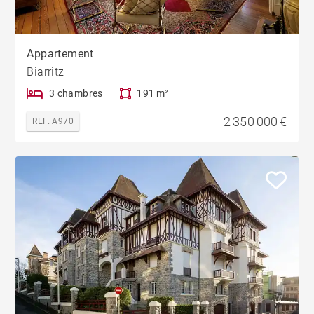
Appartement
Biarritz
3 chambres
191 m²
2 350 000 €
REF. A970