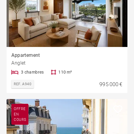
Appartement
Anglet
3 chambres
110 m²
995 000 €
REF. A940
OFFRE
EN
COURS