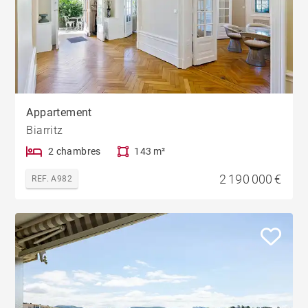
Appartement
Biarritz
2 chambres
143 m²
2 190 000 €
REF. A982