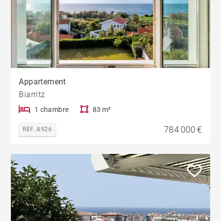
Appartement
Biarritz
1 chambre
83 m²
784 000 €
REF. A926