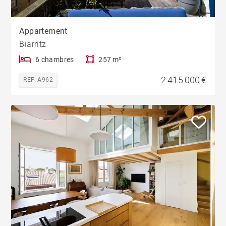
Appartement
Biarritz
6 chambres
257 m²
2 415 000 €
REF. A962