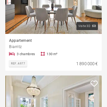
Visite 3D
Appartement
Biarritz
3 chambres
130 m²
1 890 000 €
REF. A977