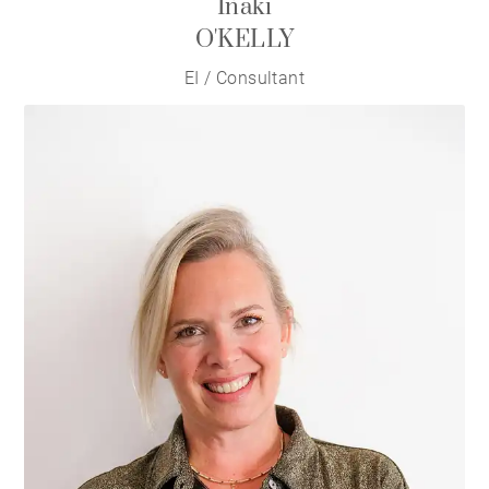
Iñaki
O'KELLY
EI / Consultant