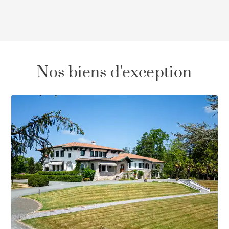
Nos biens d'exception
\/50.z-20(class="via-black/45 via-[9%] from-[0%] to-
[21%] to-transparent")