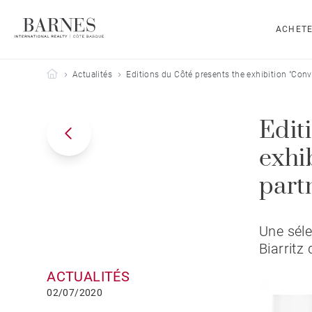
ACHET
Barnes Côte Basque
Actualités
Editions du Côté presents the exhibition "Conv
Edit
exhi
part
Une sél
Biarritz 
ACTUALITÉS
02/07/2020