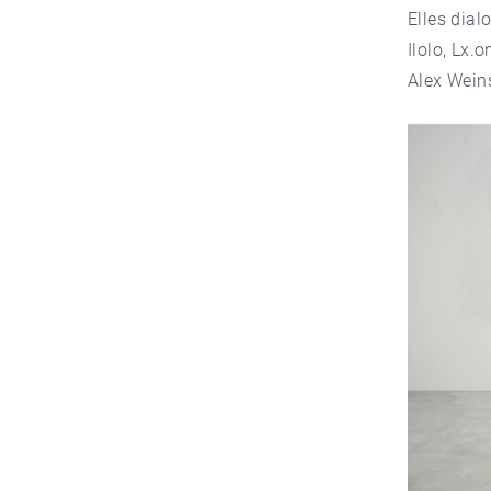
Elles dial
Ilolo, Lx.
Alex Weinst