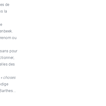
ses de
ns la
le
senbeek.
e renom ou
tisans pour
ctionner,
elles des
s « choses
bdige
Barthes...