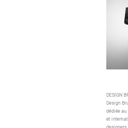
DESIGN B
Design Bru
dédiée a
et interna
designers 