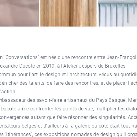
on ‘Conversations’ est née d’une rencontre entre Jean-Franço
exandre Ducoté en 2019, à l’Atelier Jespers de Bruxelles.
ommun pour l’art, le design et l’architecture, vécus au quotidi
 dénicher des talents, de faire des rencontres, et de placer l’e
’action.
mbassadeur des savoir-faire artisanaux du Pays Basque, Mar
Ducoté aime confronter les points de vue, multiplier les dial
 convergences autant que faire résonner des singularités. Accu
créateurs belges et d’ailleurs à la galerie du coté était tout na
es ‘Itinérances’, ces expositions nomades de design qu’il org