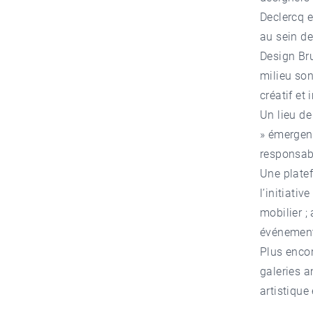
Declercq e
au sein de 
Design Bru
milieu son
créatif e
Un lieu de
» émergen
responsab
Une platef
l’initiativ
mobilier ;
événemen
Plus encor
galeries a
artistique 