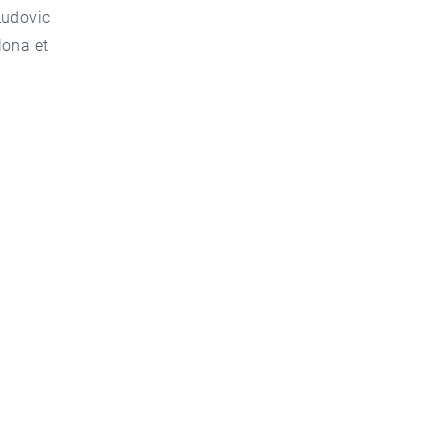
Ludovic
lona et