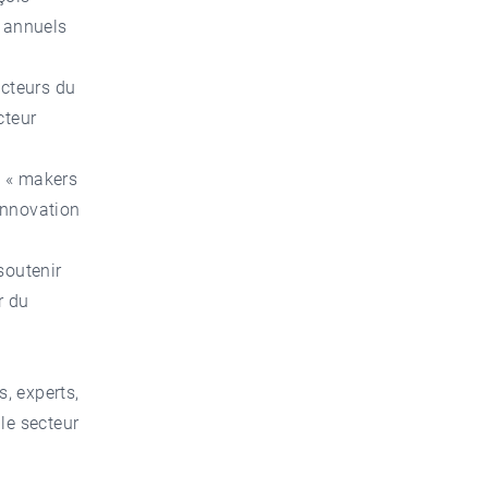
s annuels
acteurs du
cteur
& « makers
’innovation
soutenir
r du
s, experts,
le secteur