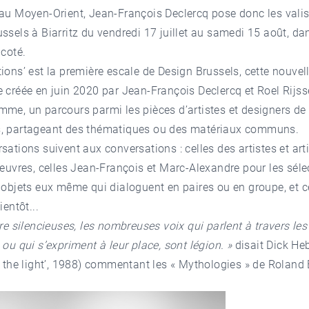
au Moyen-Orient, Jean-François Declercq pose donc les vali
ssels à Biarritz du vendredi 17 juillet au samedi 15 août, da
coté.
ions’ est la première escale de Design Brussels, cette nouvel
 créée en juin 2020 par Jean-François Declercq et Roel Rijs
me, un parcours parmi les pièces d’artistes et designers d
s, partageant des thématiques ou des matériaux communs.
sations suivent aux conversations : celles des artistes et ar
 oeuvres, celles Jean-François et Marc-Alexandre pour les séle
 objets eux même qui dialoguent en paires ou en groupe, et c
entôt...
̂tre silencieuses, les nombreuses voix qui parlent à travers le
 ou qui s’expriment à leur place, sont légion. »
disait Dick He
n the light’, 1988) commentant les « Mythologies » de Roland 