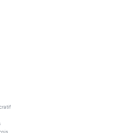
cratif
s
̧ois