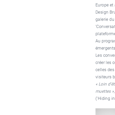
Europe et 
Design Bru
galerie du 
‘Conversat
plateforme
Au program
émergent
Les conver
créer les
celles des
visiteurs bi
« Loin d’e
muettes »,
(‘Hiding i