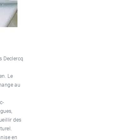
is Declercq
en. Le
́change au
c-
ogues,
eillir des
turel.
anise en