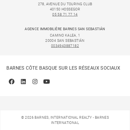
278, AVENUE DU TOURING CLUB
40150 HOSSEGOR
05 58 71 77 14
AGENCE IMMOBILIÈRE BARNES SAN SEBASTIÁN
CAMINO KALEA, 1
20004 SAN SEBASTIÁN
0034943887182
BARNES CÔTE BASQUE SUR LES RÉSEAUX SOCIAUX
Facebook
Linkedin
Instagram
Youtube
© 2026 BARNES, INTERNATIONAL REALTY - BARNES
INTERNATIONAL