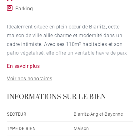
Parking
Idéalement située en plein cœur de Biarritz, cette
maison de ville allie charme et modernité dans un
cadre intimiste. Avec ses 110m² habitables et son
patio végétalisé, elle offre un véritable havre de paix
en pleine effervescence urbaine. Son design
En savoir plus
contemporain, sa décoration élégante et ses espaces
Voir nos honoraires
baignés de lumière en font une adresse unique pour
vivre Biarritz autrement.
INFORMATIONS SUR LE BIEN
ESPACE DE VIE
SECTEUR
Biarritz-Anglet-Bayonne
Dès l’entrée, la maison dévoile un espace de vie
TYPE DE BIEN
Maison
chaleureux et fonctionnel, pensé pour la convivialité et