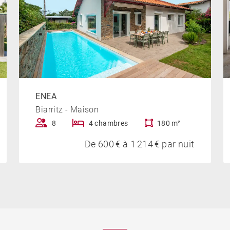
ENEA
Biarritz - Maison
8
4 chambres
180 m²
De 600 € à 1 214 € par nuit