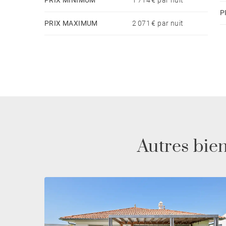
P
LE « PLUS »
PRIX MAXIMUM
2 071 € par nuit
Vous apprécierez la douche extérieure pour votre 
pièces de la maison.
STATIONNEMENT
Deux places de parking sont disponibles dans l’en
dans la rue.
Autres bien
À PROXIMITÉ
Rejoignez la plage de la Côte des Basques et l’an
vélo. Les commerces de proximité (traiteur, boul
d’Ilbarritz est à 3km.