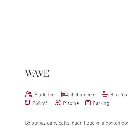
WAVE
8 adultes
4 chambres
3 salles
262 m²
Piscine
Parking
Séjournez dans cette magnifique villa contemporai