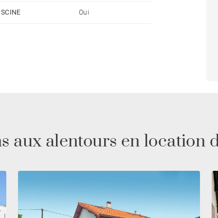
ISCINE
Oui
retour de plage et la climatisation dans toutes les
ceinte de la villa et le stationnement est gratuit
s aux alentours en location 
imation du centre-ville de Biarritz en 5 minutes à
angerie, primeur) sont à 700m de la maison et le golf