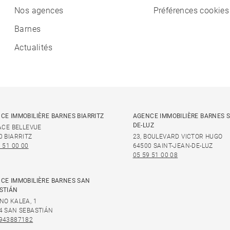
Nos agences
Préférences cookies
Barnes
Actualités
CE IMMOBILIÈRE BARNES BIARRITZ
AGENCE IMMOBILIÈRE BARNES S
DE-LUZ
LACE BELLEVUE
0 BIARRITZ
23, BOULEVARD VICTOR HUGO
 51 00 00
64500 SAINT-JEAN-DE-LUZ
05 59 51 00 08
CE IMMOBILIÈRE BARNES SAN
STIÁN
NO KALEA, 1
4 SAN SEBASTIÁN
943887182