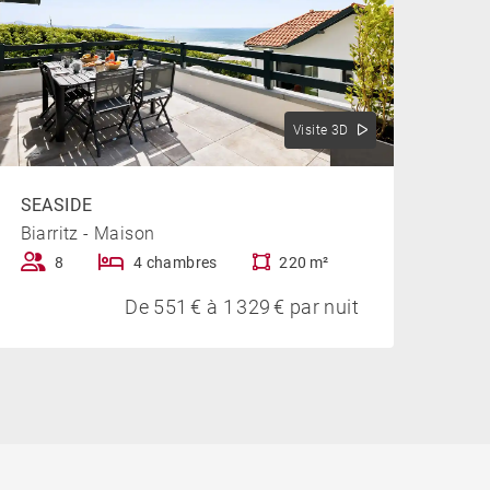
Visite 3D
SEASIDE
Biarritz - Maison
8
4 chambres
220 m²
De 551 € à 1 329 € par nuit