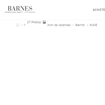
ACHET
27 Photos
Barnes Côte Basque
Nos biens en location de vacances
Biarritz
WAVE