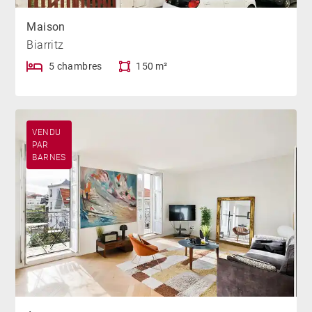
Maison
Biarritz
5 chambres
150 m²
VENDU
PAR
BARNES