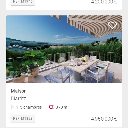
4 200 000 €
REF. M1946
Maison
Biarritz
5 chambres
370 m²
4 950 000 €
REF. M1828