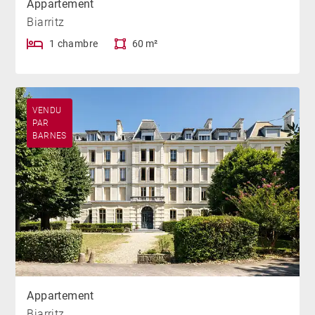
Appartement
Biarritz
1 chambre
60 m²
VENDU
PAR
BARNES
Appartement
Biarritz