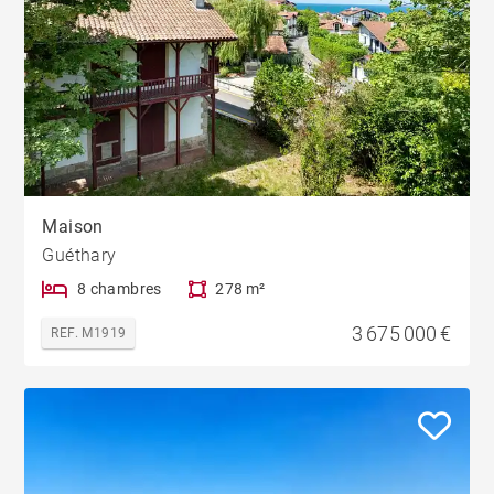
Maison
Guéthary
8 chambres
278 m²
3 675 000 €
REF. M1919