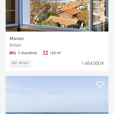
Maison
Bidart
3 chambres
182 m²
1 484 000 €
REF. M1807