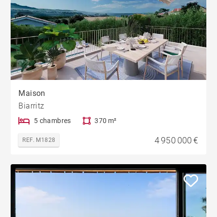
Maison
Biarritz
5 chambres
370 m²
4 950 000 €
REF. M1828