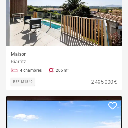
Maison
Biarritz
4 chambres
206 m²
2 495 000 €
REF. M1840