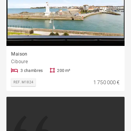
Maison
Ciboure
3 chambres
200 m²
1 750 000 €
REF. M1824