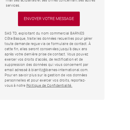
mail ses actualités et ses offres concernant ses autres
services.
SAS TD, exploitant du nom commercial BARNES
Côte Basque, traite les données recueillies pour gérer
toute demande reçue via ce formulaire de contact. À
cette fin, elles seront conservées jusqu’à deux ans
après votre dernière prise de contact. Vous pouvez
exercer vos droits d'accès, de rectification et de
suppression des données qui vous concernent par
email adressé à biarritz@barnes-international.com.
Pour en savoir plus sur la gestion de vos données
personnelles et pour exercer vos droits, reportez-
vous à notre
Politique de Confidentialité.