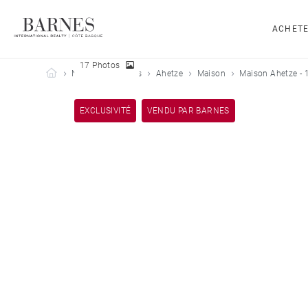
ACHET
17 Photos
Barnes Côte Basque
Nos biens vendus
Ahetze
Maison
Maison Ahetze - 
EXCLUSIVITÉ
VENDU PAR BARNES