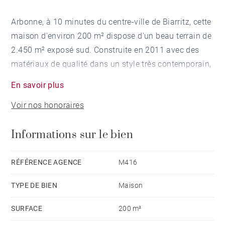
Arbonne, à 10 minutes du centre-ville de Biarritz, cette
maison d'environ 200 m² dispose d'un beau terrain de
2.450 m² exposé sud. Construite en 2011 avec des
matériaux de qualité dans un style très contemporain,
la maison comprend une grande piscine et un double
En savoir plus
garage de 45m². Lumière, espaces et volumes en font
Voir nos honoraires
une maison très aboutie et de grande qualité. Le
confort de vie a été très bien pensé, et les espaces fort
Informations sur le bien
bien répartis. Au calme.
RÉFÉRENCE AGENCE
M416
TYPE DE BIEN
Maison
SURFACE
200 m²