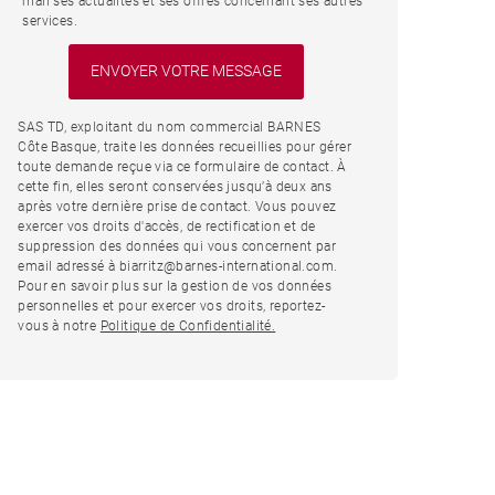
mail ses actualités et ses offres concernant ses autres
services.
SAS TD, exploitant du nom commercial BARNES
Côte Basque, traite les données recueillies pour gérer
toute demande reçue via ce formulaire de contact. À
cette fin, elles seront conservées jusqu’à deux ans
après votre dernière prise de contact. Vous pouvez
exercer vos droits d'accès, de rectification et de
suppression des données qui vous concernent par
email adressé à biarritz@barnes-international.com.
Pour en savoir plus sur la gestion de vos données
personnelles et pour exercer vos droits, reportez-
vous à notre
Politique de Confidentialité.