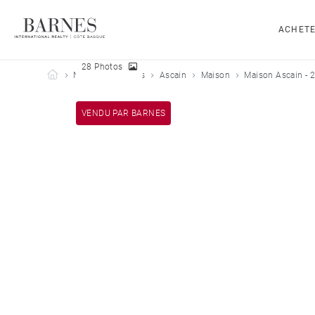
ACHET
28 Photos
Barnes Côte Basque
Nos biens vendus
Ascain
Maison
Maison Ascain - 
VENDU PAR BARNES