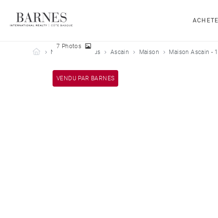
ACHET
7 Photos
Barnes Côte Basque
Nos biens vendus
Ascain
Maison
Maison Ascain - 
VENDU PAR BARNES