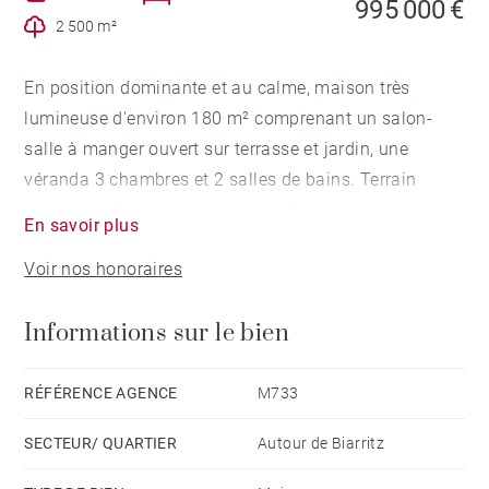
995 000 €
2 500 m²
En position dominante et au calme, maison très
lumineuse d'environ 180 m² comprenant un salon-
salle à manger ouvert sur terrasse et jardin, une
véranda 3 chambres et 2 salles de bains. Terrain
d'environ 2500 m² avec piscine. Proche golf et village
En savoir plus
d'Arcangues. Constructibilité résiduelle. Co-
Voir nos honoraires
excluvisité.
Informations sur le bien
RÉFÉRENCE AGENCE
M733
SECTEUR/ QUARTIER
Autour de Biarritz