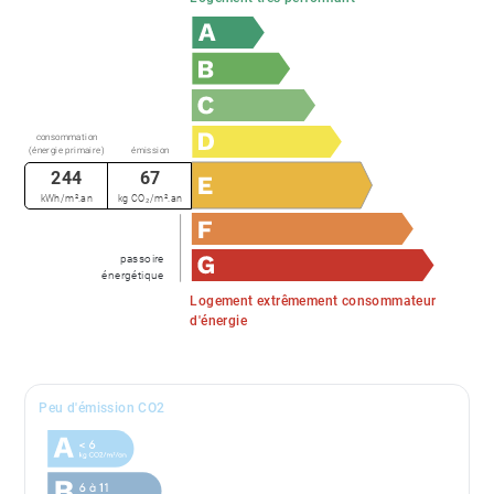
consommation
(énergie primaire)
émission
244
67
kWh/m².an
kg CO₂/m².an
passoire
énergétique
Logement extrêmement consommateur
d'énergie
Peu d'émission CO2