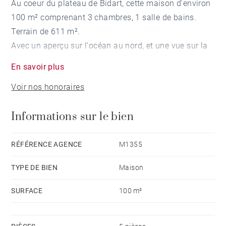
Au coeur du plateau de Bidart, cette maison d'environ
100 m² comprenant 3 chambres, 1 salle de bains.
Terrain de 611 m².
Avec un aperçu sur l'océan au nord, et une vue sur la
Rhune et les montagnes basques, cette maison
En savoir plus
méritera une belle rénovation ou d'être reconstruite
Voir nos honoraires
pour jouir pleinement d'un emplacement de choix sur
le plateau de Bidart.
Informations sur le bien
RÉFÉRENCE AGENCE
M1355
TYPE DE BIEN
Maison
SURFACE
100 m²