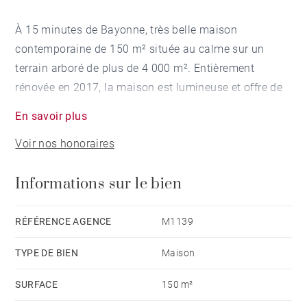
À 15 minutes de Bayonne, très belle maison
contemporaine de 150 m² située au calme sur un
terrain arboré de plus de 4 000 m². Entièrement
rénovée en 2017, la maison est lumineuse et offre de
très beaux volumes. Elle comprend un vaste séjour
En savoir plus
ouvrant sur la terrasse et la piscine chauffée, 2 belles
Voir nos honoraires
chambres et une grande mezzanine de 40 m² pouvant
accueillir une troisième chambre. Un garage complète
Informations sur le bien
ce bien.
RÉFÉRENCE AGENCE
M1139
TYPE DE BIEN
Maison
SURFACE
150 m²