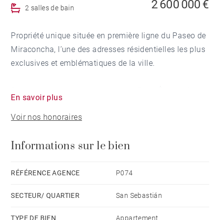
2 600 000 €
2 salles de bain
Propriété unique située en première ligne du Paseo de
Miraconcha, l’une des adresses résidentielles les plus
exclusives et emblématiques de la ville.
Situé au sein d’une villa historique Belle Époque face
En savoir plus
à la baie de La Concha, cet élégant appartement
Voir nos honoraires
développe environ 275 m² construits, incluant une
agréable terrasse d’environ 20 m² offrant
Informations sur le bien
d’impressionnantes vues panoramiques sur la baie,
ainsi qu’un patio intérieur privatif d’environ 40 m².
RÉFÉRENCE AGENCE
P074
La propriété bénéficie d’une perspective privilégiée sur
SECTEUR/ QUARTIER
San Sebastián
la mer, l’île de Santa Clara et le mont Igueldo,
maintenant une connexion permanente avec le
TYPE DE BIEN
Appartement