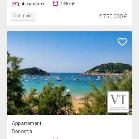
4 chambres
156 m²
2 750 000 €
REF. P080
Appartement
Donostia