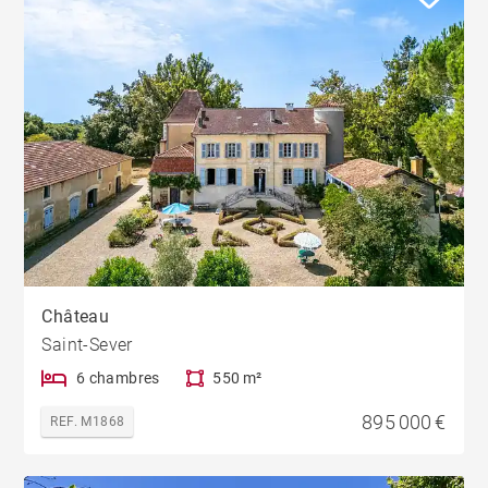
Château
Saint-Sever
6 chambres
550 m²
895 000 €
REF. M1868