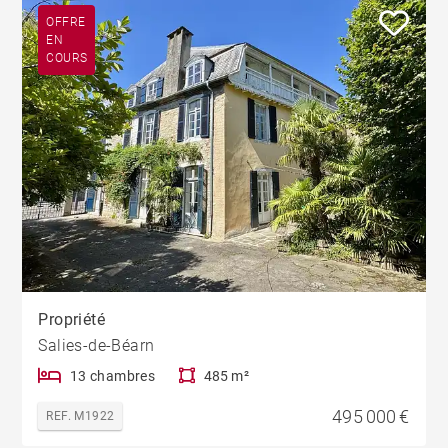
OFFRE
EN
COURS
Propriété
Salies-de-Béarn
13 chambres
485 m²
495 000 €
REF. M1922