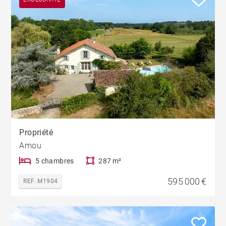
Propriété
Amou
5 chambres
287 m²
595 000 €
REF. M1904