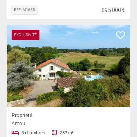
895 000 €
REF. M1685
EXCLUSIVITÉ
Propriété
Amou
5 chambres
287 m²