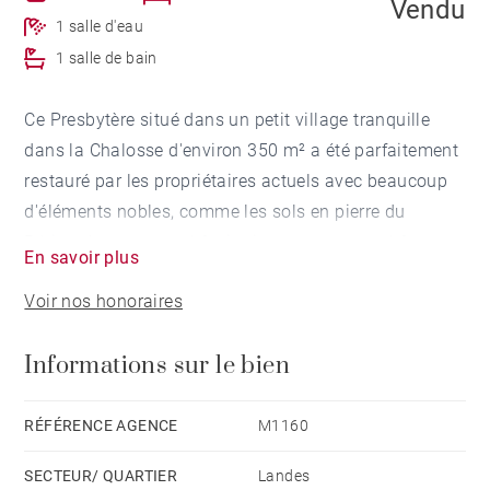
Vendu
1 salle d'eau
1 salle de bain
Ce Presbytère situé dans un petit village tranquille
dans la Chalosse d'environ 350 m² a été parfaitement
restauré par les propriétaires actuels avec beaucoup
d'éléments nobles, comme les sols en pierre du
Périgord, portes en châtaignier, parquets en chêne et
En savoir plus
cheminées sculptées en pierre. Il comprend au rez de
Voir nos honoraires
chaussée, un grand hall d'entrée, une vaste cuisine
équipée avec cheminée d'environ 45 m², une salle à
Informations sur le bien
manger avec cheminée, un grand salon, une
buanderie et une chambre avec dressing, cheminée et
sa propre salle de bains. Au premier étage se trouvent
RÉFÉRENCE AGENCE
M1160
un grand salon avec une terrasse, 2 chambres avec
SECTEUR/ QUARTIER
Landes
leurs salles de bains et une autre pièce à aménager