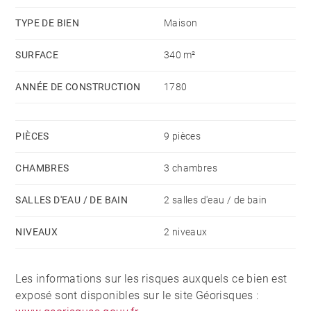
avec poutres apparentes d'origine. Un sous-sol avec
TYPE DE BIEN
Maison
buanderie, garage et chaufferie complète ce bien.
SURFACE
340 m²
Le jardin de 8 649 m² est très arboré avec des pins
parasols, tilleuls, buis, fruitiers, oliviers, chênes et
ANNÉE DE CONSTRUCTION
1780
dispose d'une serre et d'une terrasse. La propriété
pourra accueillir une piscine à l'arrière avec de belles
vues des Pyrénées. Pas de travaux à prévoir et
PIÈCES
9 pièces
quiétude assurée. Village et commerces à 8 minutes.
CHAMBRES
3 chambres
Dax et TGV à 25 minutes. Les plages à une heure.
SALLES D'EAU / DE BAIN
2 salles d'eau / de bain
NIVEAUX
2 niveaux
Les informations sur les risques auxquels ce bien est
exposé sont disponibles sur le site Géorisques :