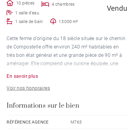
10 pièces
4 chambres
Vendu
1 salle d'eau
1 salle de bain
13 000 m²
Cette ferme d’origine du 18 siècle située sur le chemin
de Compostelle offre environ 240 m² habitables en
très bon état général et une grande pièce de 90 m² à
aménager. Elle comprend une cuisine équipée, une
salle à manger avec cheminée, un salon, une
En savoir plus
buanderie, un bureau, 4 chambres, une salle de bains
Voir nos honoraires
et une salle de douche. Entrepôt d’environ 440 m². Le
tout sur un terrain de 1.3 hectares avec vue sur les
Informations sur le bien
Pyrénées. Piscine (9x4 m) barbecue et cour intérieure
avec jacuzzi.
RÉFÉRENCE AGENCE
M763