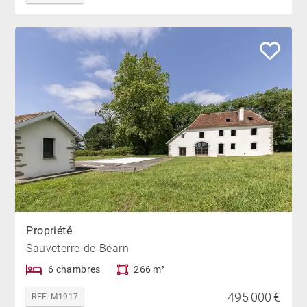
Propriété
Sauveterre-de-Béarn
6 chambres
266 m²
495 000 €
REF. M1917