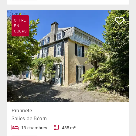
OFFRE
EN
COURS
Propriété
Salies-de-Béarn
13 chambres
485 m²