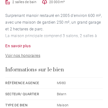
2 salles de bain
20 000 m²
Surprenant manoir restauré en 2005 d'environ 600 m²,
avec une maison de gardien 250 m², un grand garage
et 2 hectares de parc.
La maison principale comprend 3 salons, 2 salles à
manger, une cuisine équipée, 3 bureaux, une
En savoir plus
buanderie, 2 dressings, 7 chambres, 5 salles de bains
Voir nos honoraires
et douche et 2 terrasses au premier étage avec un
jacuzzi et fontaine. Un sous-sol complète l'ensemble
Informations sur le bien
avec une cave à vin, chaufferie, souillarde et des
remises. Matériaux de qualité comme le marbre de
Campan, parquets, cheminées sculptées, vitraux
RÉFÉRENCE AGENCE
M980
Jacques Gruber et carrelage d'époque. Cette maison
SECTEUR/ QUARTIER
Béarn
est très lumineuse et spacieuse.
La maison de gardien comprend 2 salons, 6
TYPE DE BIEN
Maison