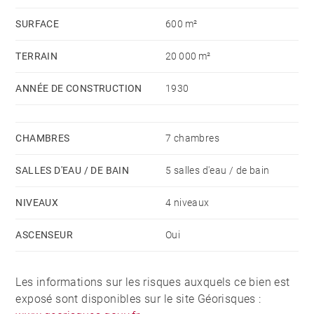
chambres, 2 salles de bains, cuisine, un sous-sol et le
SURFACE
600 m²
garage comporte un atelier et des emplacements pour
jusqu'à 6 voitures.
TERRAIN
20 000 m²
A l'extérieur, un magnifique parc avec arbres
centenaires (cèdres, magnolias, cyprès, palmiers,
ANNÉE DE CONSTRUCTION
1930
buis), 2 fontaines en marbre avec statues en marbre
(signées Michelet) et un bassin d'eau pour agrémenter
CHAMBRES
7 chambres
le cadre. L'arrosage du parc est automatique (alimenté
par un ruisseau).
SALLES D'EAU / DE BAIN
5 salles d'eau / de bain
Propriété unique dans la région à seulement 20
minutes de Lourdes, 35 minutes des stations de ski,
NIVEAUX
4 niveaux
15 minutes d'une ville thermale et 20 minutes de
ASCENSEUR
Oui
l'aéroport international.
Les informations sur les risques auxquels ce bien est
exposé sont disponibles sur le site Géorisques :