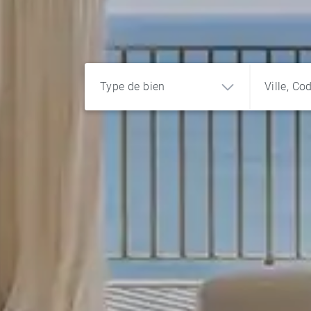
Type de bien
Ville, Co
Appartement
Maison
Terrain
Château
Programme
Bureau et
commerce