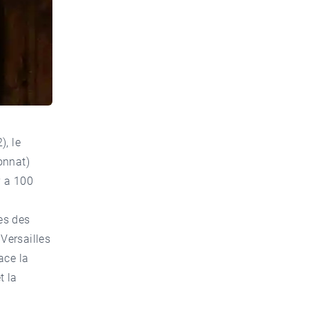
), le
onnat)
y a 100
es des
Versailles
ace la
t la