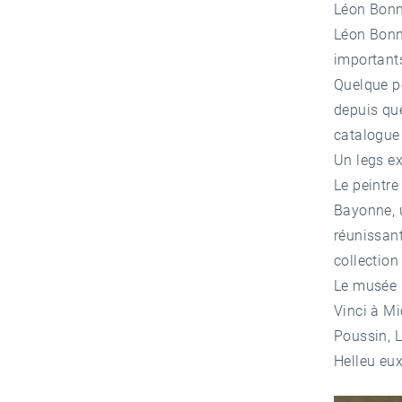
Léon Bonna
Léon Bonna
importants
Quelque pe
depuis que
catalogue 
Un legs ex
Le peintre
Bayonne, u
réunissant
collection
Le musée 
Vinci à Mi
Poussin, L
Helleu eu