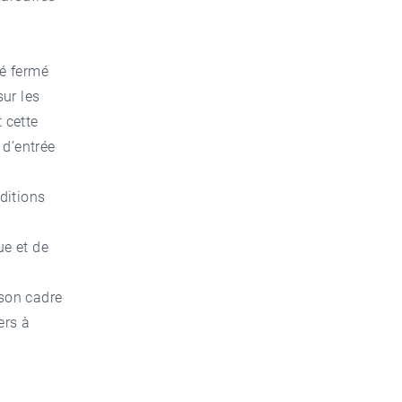
té fermé
ur les
 cette
 d’entrée
ditions
e et de
 son cadre
ers à