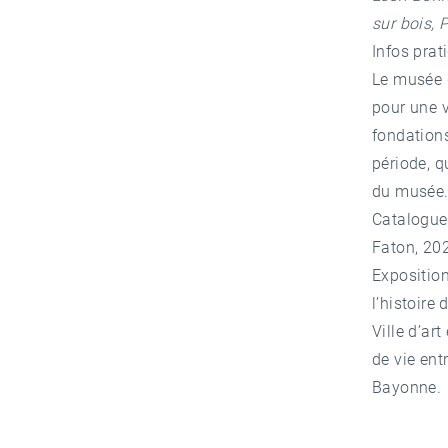
sur bois, 
Infos prat
Le musée 
pour une v
fondation
période, q
du musée
Catalogue 
Faton, 202
Expositio
l’histoire
Ville d’ar
de vie en
Bayonne
.