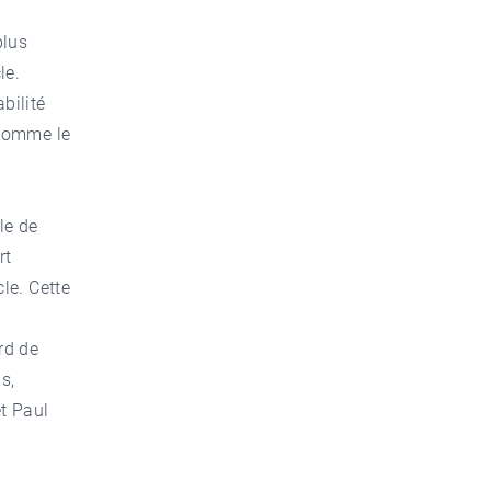
plus
le.
bilité
 comme le
le de
rt
le. Cette
rd de
s,
et Paul