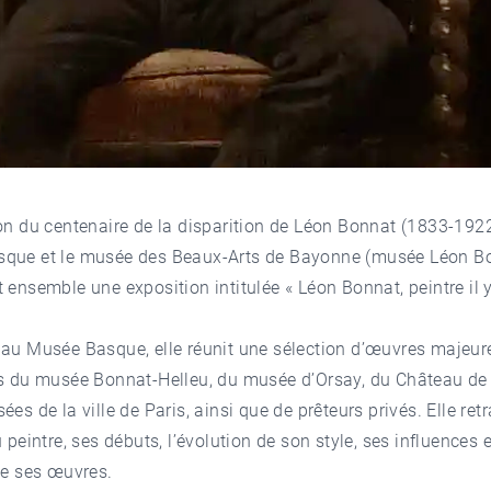
on du centenaire de la disparition de Léon Bonnat (1833-1922
que et le musée des Beaux-Arts de Bayonne (musée Léon B
 ensemble une exposition intitulée « Léon Bonnat, peintre il 
 au Musée Basque, elle réunit une sélection d’œuvres majeur
ns du musée Bonnat-Helleu, du musée d’Orsay, du Château de 
ées de la ville de Paris, ainsi que de prêteurs privés. Elle retr
u peintre, ses débuts, l’évolution de son style, ses influences e
de ses œuvres.