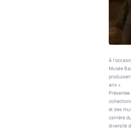
À l’occasi
Musée Bas
produisent
ans ».
Présentée
collectio
et des mus
carrière d
diversité 