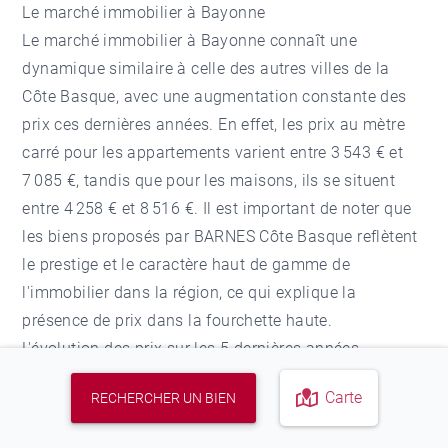
Le marché immobilier à Bayonne
Le marché immobilier à Bayonne connaît une
dynamique similaire à celle des autres villes de la
Côte Basque, avec une augmentation constante des
prix ces dernières années. En effet, les prix au mètre
carré pour les appartements varient entre 3 543 € et
7 085 €, tandis que pour les maisons, ils se situent
entre 4 258 € et 8 516 €. Il est important de noter que
les biens proposés par BARNES Côte Basque reflètent
le prestige et le caractère haut de gamme de
l'immobilier dans la région, ce qui explique la
présence de prix dans la fourchette haute.
L'évolution des prix sur les 5 dernières années
témoigne de l'attractivité croissante de Bayonne et de
Carte
RECHERCHER UN BIEN
la Côte Basque en général. Ainsi, on observe une
augmentation de +47% en 5 ans, de +12% en 2 ans et