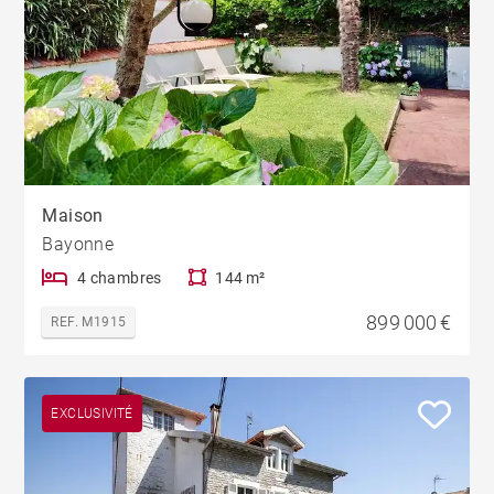
Maison
Bayonne
4 chambres
144 m²
899 000 €
REF. M1915
EXCLUSIVITÉ