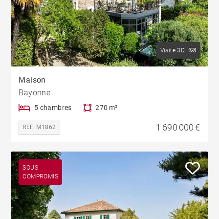
Visite 3D
Maison
Bayonne
5 chambres
270 m²
1 690 000 €
REF. M1862
SOUS
COMPROMIS