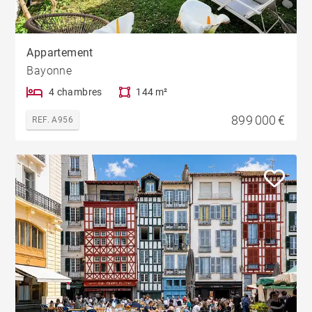
Appartement
Bayonne
4 chambres
144 m²
899 000 €
REF. A956