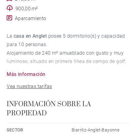
900,00 m²
Aparcamiento
La
casa en Anglet
posee 5 dormitorio(s) y capacidad
para 10 personas.
Alojamiento de 240 m² amueblado con gusto y muy
luminoso, situado en primera línea de campo de golf,
con vistas al jardín y a la piscina.
Más información
Está ubicado en una zona ideal para familias y junto
Vea nuestras tarifas
al mar.
Dispone de jardín, mobiliario jardín, parcela vallada,
INFORMACIÓN SOBRE LA
terraza, chimenea, plancha, acceso internet (wifi),
PROPIEDAD
secador, zona infantil, jacuzzi, calefacción central,
aire acondicionado en algunos dormitorios, piscina
climatizada privada, parking aire libre (4 plazas) en
SECTOR
Biarritz-Anglet-Bayonne