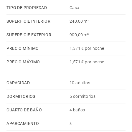
mismo edificio, 1 Televisor, satélite.
TIPO DE PROPIEDAD
Casa
La cocina americana, de vitrocerámica, está equipada
con nevera, microondas, horno, congelador, lavadora,
SUPERFICIE INTERIOR
240,00 m²
secadora, lavavajillas, vajilla/cubertería,
utensilios/cocina, cafetera, freidora, tostadora,
SUPERFICIE EXTERIOR
900,00 m²
hervidor de agua y exprimidor.
PRECIO MÍNIMO
1,571 € por noche
PRECIO MÁXIMO
1,571 € por noche
CAPACIDAD
10 adultos
DORMITORIOS
5 dormitorios
CUARTO DE BAÑO
4 baños
APARCAMIENTO
sí