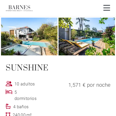
Visita en 3D
SUNSHINE
10 adultos
1,571 € por noche
5
dormitorios
4 baños
240,00 m²