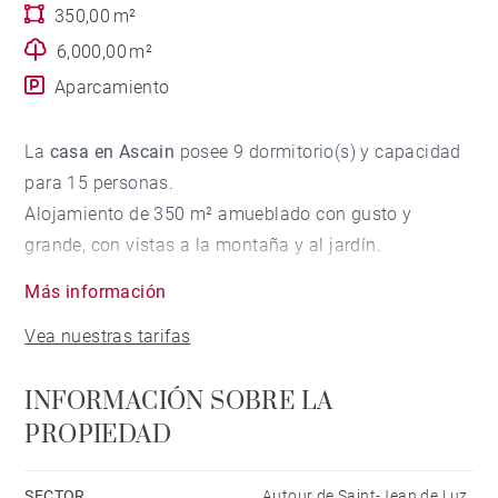
350,00 m²
6,000,00 m²
Aparcamiento
La
casa en Ascain
posee 9 dormitorio(s) y capacidad
para 15 personas.
Alojamiento de 350 m² amueblado con gusto y
grande, con vistas a la montaña y al jardín.
Está ubicado en una zona ideal para familias y rural.
Más información
Dispone de jardín, mobiliario jardín, parcela vallada,
Vea nuestras tarifas
terraza, chimenea, acceso internet (wifi), secador,
piscina climatizada privada, parking aire libre (2
INFORMACIÓN SOBRE LA
plazas) en mismo edificio, 2 Televisores.
PROPIEDAD
La cocina americana, está equipada con nevera,
microondas, horno, lavadora, lavavajillas,
vajilla/cubertería, utensilios/cocina y cafetera.
SECTOR
Autour de Saint-Jean de Luz