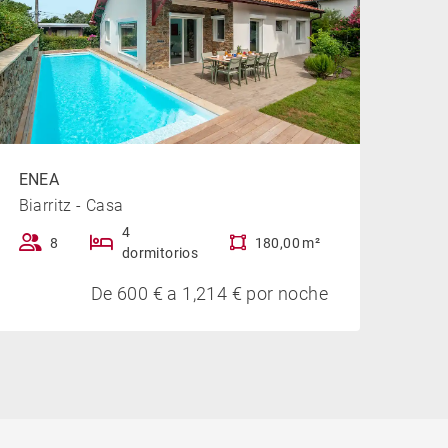
ENEA
Biarritz - Casa
4
8
180,00 m²
dormitorios
De 600 € a 1,214 € por noche