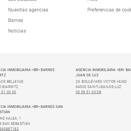
Nuestras agencias
Preferencias de coo
Barnes
Noticias
CIA INMOBILIARIA <BR> BARNES
AGENCIA INMOBILIARIA <BR> B
RITZ
JUAN DE LUZ
LACE BELLEVUE
23, BOULEVARD VICTOR HUGO
0 BIARRITZ
64500 SAINT-JEAN-DE-LUZ
 51 00 00
05 59 51 00 08
CIA INMOBILIARIA <BR> BARNES SAN
STIÁN
NO KALEA, 1
4 SAN SEBASTIÁN
943887182