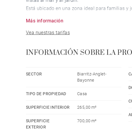
vistas al mar y al jardín.
Está ubicado en una zona ideal para familias y j
Dispone de ascensor, mobiliario jardín, parcela 
Más información
plancha, acceso internet (wifi), secador, caldera
Vea nuestras tarifas
dormitorios, piscina climatizada privada, garaje (
equipo de música.
La cocina, está equipada con nevera, microondas
INFORMACIÓN SOBRE LA PR
lavavajillas, vajilla/cubertería, utensilios/cocina
SECTOR
Biarritz-Anglet-
C
Bayonne
D
TIPO DE PROPIEDAD
Casa
C
SUPERFICIE INTERIOR
265,00 m²
A
SUPERFICIE
700,00 m²
EXTERIOR