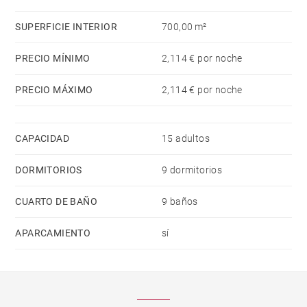
lavavajillas, vajilla/cubertería, utensilios/cocina,
cafetera, tostadora y hervidor de agua.
SUPERFICIE INTERIOR
700,00 m²
PRECIO MÍNIMO
2,114 € por noche
PRECIO MÁXIMO
2,114 € por noche
CAPACIDAD
15 adultos
DORMITORIOS
9 dormitorios
CUARTO DE BAÑO
9 baños
APARCAMIENTO
sí