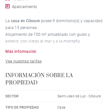
Aparcamiento
La
casa en Ciboure
posee 9 dormitorio(s) y capacidad
para 15 personas.
Alojamiento de 700 m² amueblado con gusto y
exterior, con vistas al mar y a la montaña.
Está ubicado en una zona ideal para familias y junto
Más información
al mar.
Vea nuestras tarifas
Dispone de jardín, mobiliario jardín, terraza, chimenea,
plancha, acceso internet (wifi), secador, caldera
INFORMACIÓN SOBRE LA
individual de gas, piscina climatizada privada,
PROPIEDAD
parking aire libre (4 plazas) en mismo edificio,
Televisión.
La cocina independiente, está equipada con nevera,
SECTOR
Saint-Jean de Luz - Ciboure
microondas, horno, congelador, lavadora, secadora,
TIPO DE PROPIEDAD
Casa