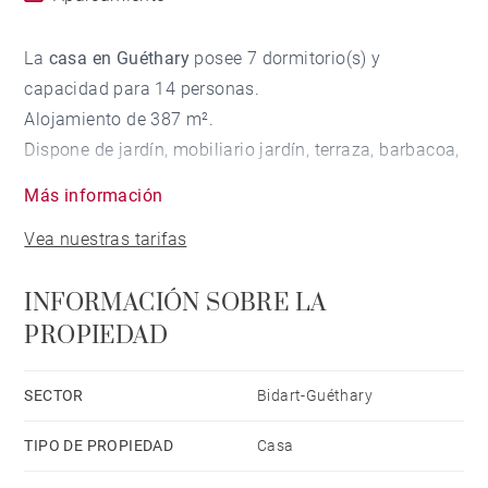
La
casa en Guéthary
posee 7 dormitorio(s) y
capacidad para 14 personas.
Alojamiento de 387 m².
Dispone de jardín, mobiliario jardín, terraza, barbacoa,
plancha, acceso internet (wifi), secador,
Más información
calefacción bomba de calor, aire acondicionado en
Vea nuestras tarifas
todo el alojamiento, piscina climatizada privada,
parking aire libre (4 plazas) en mismo edificio, 2
INFORMACIÓN SOBRE LA
Televisores.
PROPIEDAD
La cocina, está equipada con nevera, microondas,
horno, congelador, lavadora, secadora,
vajilla/cubertería, utensilios/cocina, cafetera,
SECTOR
Bidart-Guéthary
tostadora y hervidor de agua.
TIPO DE PROPIEDAD
Casa