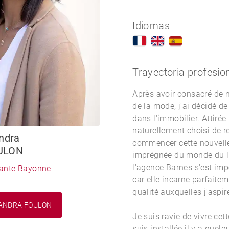
Idiomas
Trayectoria profesio
Après avoir consacré de 
de la mode, j'ai décidé de
dans l'immobilier. Attirée p
naturellement choisi de r
ndra
commencer cette nouvelle
ULON
imprégnée du monde du lu
l'agence Barnes s'est i
tante Bayonne
car elle incarne parfaitem
qualité auxquelles j'aspir
ANDRA FOULON
Je suis ravie de vivre cet
suis installée il y a que