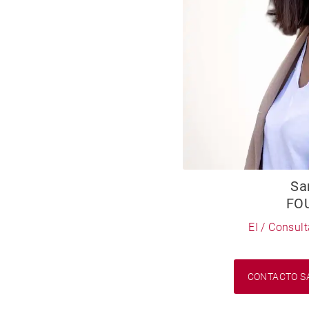
Sa
FO
EI / Consul
CONTACTO S