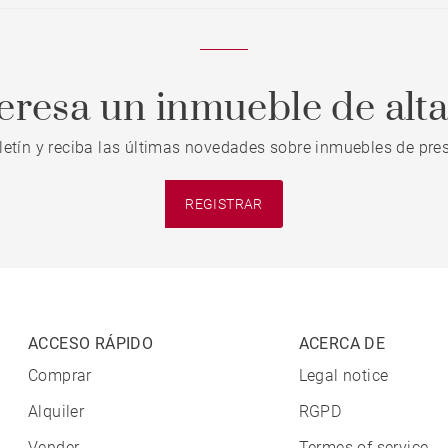
teresa un inmueble de alt
letín y reciba las últimas novedades sobre inmuebles de pres
REGISTRAR
ACCESO RÁPIDO
ACERCA DE
Comprar
Legal notice
Alquiler
RGPD
Vender
Termes of service