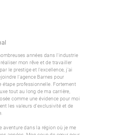
nal
nombreuses années dans l'industrie
 réaliser mon rêve et de travailler
ar le prestige et l'excellence, j'ai
ejoindre l'agence Barnes pour
 étape professionnelle. Fortement
xe tout au long de ma carrière,
mposée comme une évidence pour moi
ent les valeurs d'exclusivité et de
e.
te aventure dans la région où je me
lques années. Mon coup de cœur pour