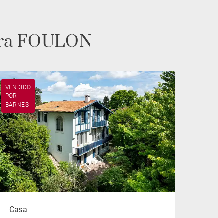
ndra FOULON
VENDIDO
POR
BARNES
Casa