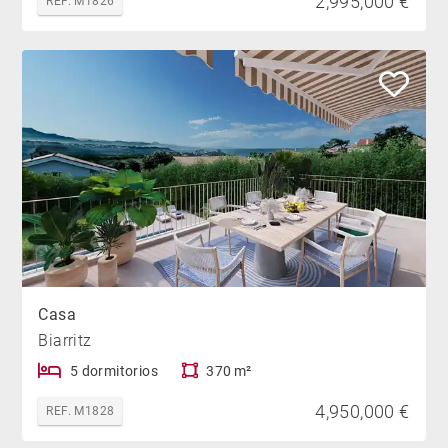
2,995,000 €
REF. M1826
Casa
Biarritz
5 dormitorios
370 m²
4,950,000 €
REF. M1828