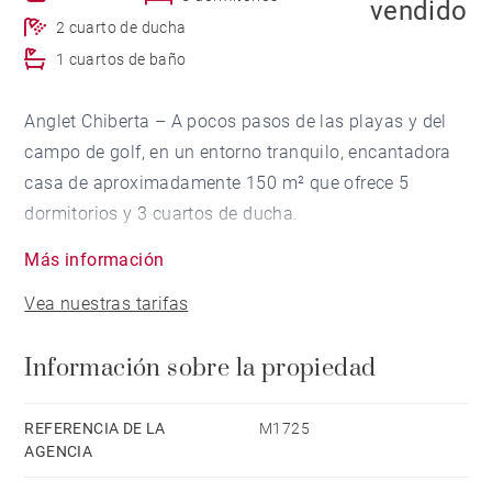
vendido
2 cuarto de ducha
1 cuartos de baño
Anglet Chiberta – A pocos pasos de las playas y del
campo de golf, en un entorno tranquilo, encantadora
casa de aproximadamente 150 m² que ofrece 5
dormitorios y 3 cuartos de ducha.
Luminosa y funcional, dispone de un salón con
Más información
chimenea de inserción, un comedor, un bonito jardín
Vea nuestras tarifas
arbolado con riego por goteo, y una agradable terraza.
Sótano de 31 m² con garaje y lavadero.
Información sobre la propiedad
Techo renovado, sistema de alarma, calefacción
eléctrica.
Entorno muy codiciado.
REFERENCIA DE LA
M1725
AGENCIA