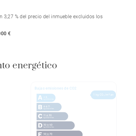
n 3,27 % del precio del inmueble excluidos los
000 €
nto energético
Bajas emisiones de CO2
1 kg CO₂/m².an