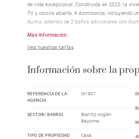
de vida excepcional. Construida en 2022, la vi
TV y cocina abierta, 4 dormitorios, incluyendo u
ducha, además de 2 baños adicionales con duch
Más información
La propiedad también cuenta con una piscina cli
Vea nuestras tarifas
(rolling deck) que, al cubrir la piscina, revela 
Un garaje de 90 m² y un apartamento de 33 m² co
Información sobre la pro
privada completan esta propiedad excepcional. 
reversible y estufa de leña.
REFERENCIA DE LA
M1907
D
AGENCIA
B
SECTOR/ BARRIO
Biarritz-Anglet-
Bayonne
N
TIPO DE PROPIEDAD
Casa
A