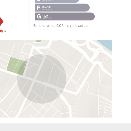
Emisiones de CO2 muy elevadas
rgía