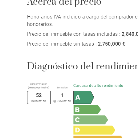
Acerca del precio
Honorarios IVA incluido a cargo del comprador e
honorarios.
Precio del inmueble con tasas incluidas :
2,840,
Precio del inmueble sin tasas :
2,750,000 €
Diagnóstico del rendimie
consommation
Carcasa de alto rendimiento
(énergie primaire)
émission
52
1
kWh/m².an
kg CO₂/m².an