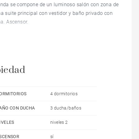
vienda se compone de un luminoso salón con zona de
na suite principal con vestidor y baño privado con
a. Ascensor.
matizada de piedra de Bali con una cubierta móvil
una pista de petanca, así como una cocina de verano.
n acceso independiente desde el exterior y terraza
piedad
Acabados de alta calidad, aire acondicionado
ORMITORIOS
4 dormitorios
AÑO CON DUCHA
3 ducha/baños
IVELES
niveles 2
SCENSOR
sí