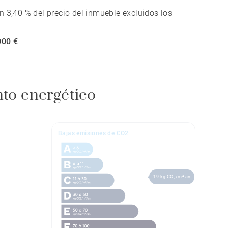
n 3,40 % del precio del inmueble excluidos los
000 €
nto energético
Bajas emisiones de CO2
19 kg CO₂/m².an