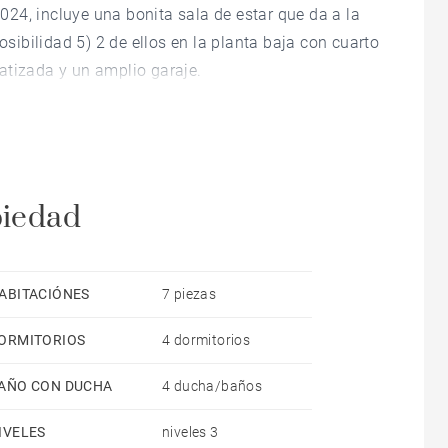
24, incluye una bonita sala de estar que da a la
osibilidad 5) 2 de ellos en la planta baja con cuarto
atizada y un amplio garaje.
piedad
ABITACIÓNES
7 piezas
ORMITORIOS
4 dormitorios
AÑO CON DUCHA
4 ducha/baños
IVELES
niveles 3