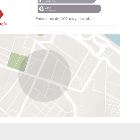
Emisiones de CO2 muy elevadas
rgía