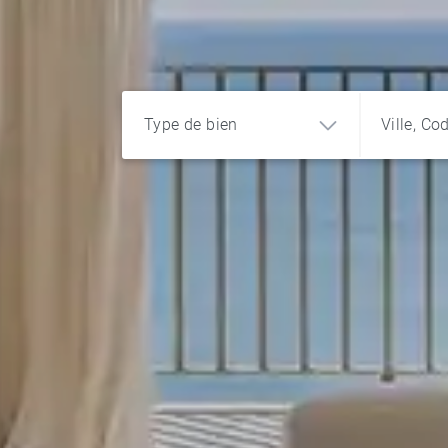
Type de bien
Ville, Co
Appartement
Maison
Terrain
Château
Programme
Bureau et
commerce