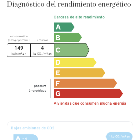
Diagnóstico del rendimiento energético
Carcasa de alto rendimiento
consommation
(énergie primaire)
émission
149
4
kWh/m².an
kg CO₂/m².an
passoire
énergétique
Viviendas que consumen mucha energía
Bajas emisiones de CO2
4 kg CO₂/m².an