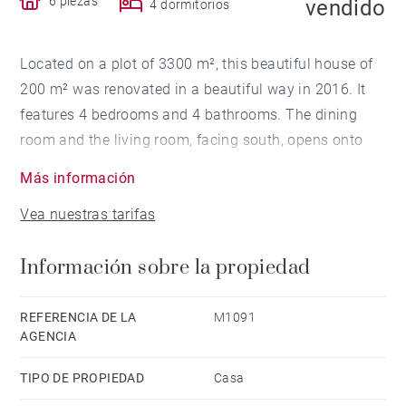
6 piezas
vendido
4 dormitorios
Located on a plot of 3300 m², this beautiful house of
200 m² was renovated in a beautiful way in 2016. It
features 4 bedrooms and 4 bathrooms. The dining
room and the living room, facing south, opens onto
the terrace and the garden. A beautiful heated pool of
Más información
12 x 4m completes the property.
Vea nuestras tarifas
Información sobre la propiedad
REFERENCIA DE LA
M1091
AGENCIA
TIPO DE PROPIEDAD
Casa